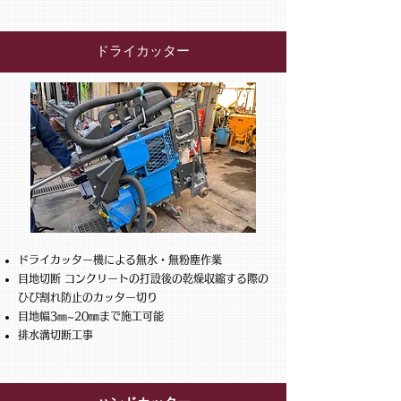
ドライカッター
​
ドライカッター機による
無水・無粉塵作業
​目地切断 コンクリートの打設後の乾燥収縮する際の
ひび割れ防止のカッター切り
目地幅3
~20㎜まで施工可能
㎜
排水溝切断工事