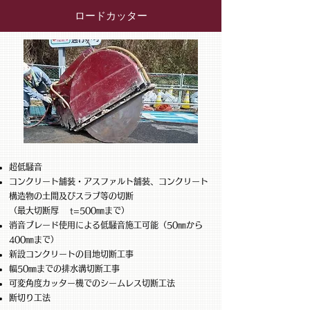
ロードカッター
超低騒音
コンクリート舗装・アスファルト舗装、コンクリート
構造物の土間及びスラブ等の切断
（最大切断厚 t=500㎜まで）
​消音ブレード使用による低騒音施工可能（50㎜から
400㎜まで）
新設コンクリートの目地切断工事
幅50㎜までの排水溝切断工事
可変角度カッター機でのシームレス切断工法
​
​断切り工法