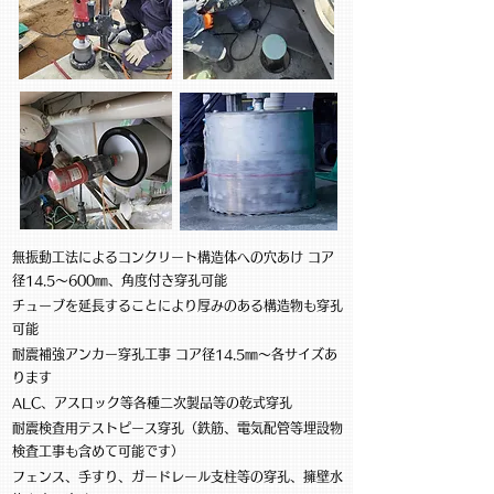
無振動工法によるコンクリート構造体への穴あけ コア
径14.5〜600㎜、角度付き穿孔可能
チューブを延長することにより厚みのある構造物も穿孔
可能
耐震補強アンカー穿孔工事 コア径14.5㎜〜各サイズあ
ります
ALC、アスロック等各種二次製品等の乾式穿孔
耐震検査用テストピース穿孔（鉄筋、電気配管等埋設物
検査工事も含めて可能です）
​フェンス、手すり、ガードレール支柱等の穿孔、擁壁水