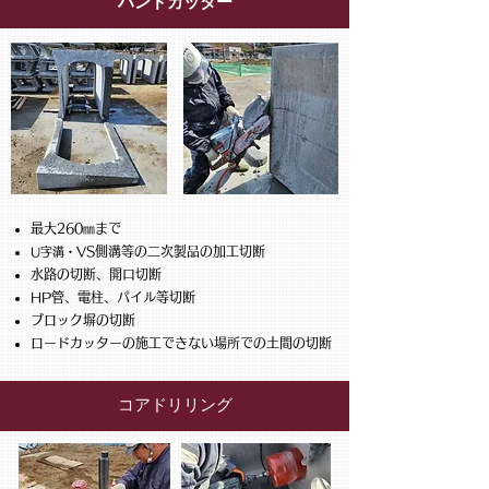
​ハンドカッター
最大260
まで
㎜
VS側溝等の二次製
品の加工切断
U字溝・
水路の切断、開口切断
HP管、電柱、パイル等切断
ブロック塀の切断
ロードカッターの施工できない場所での土間の切断
コアドリリング