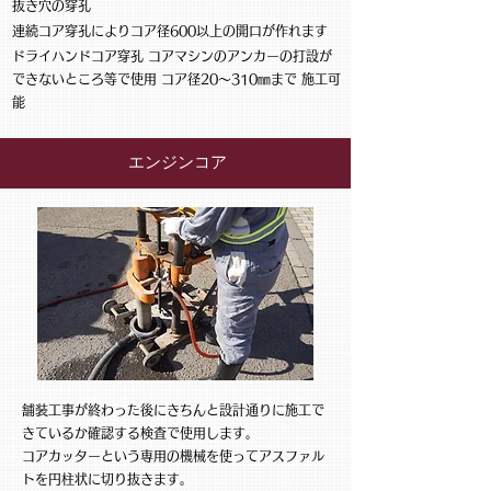
抜き穴の穿孔
​連続コア穿孔によりコア径600以上の開口が作れます
ドライハンドコア穿孔 コアマシンのアンカーの打設が
できないところ等で使用 コア径20〜310㎜まで 施工可
能
エンジンコア
舗装工事が終わった後にきちんと設計通りに施工で
きているか確認する検査で使用します。
コアカッターという専用の機械を使ってアスファル
トを円柱状に切り抜きます。