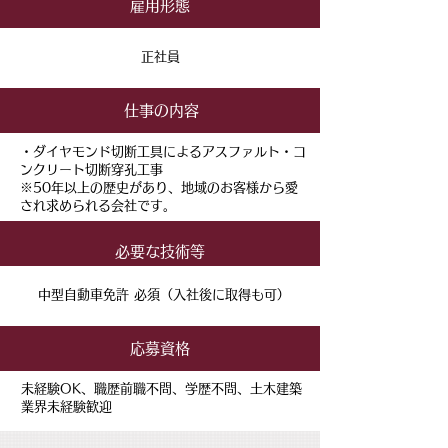
雇用形態
正社員
仕事の内容
・ダイヤモンド切断工具によるアスファルト・コ
ンクリート切断穿孔工事
​※50年以上の歴史があり、地域のお客様から愛
され求められる会社です。
必要な​技術等
​中型自動車免許 必須（
入社後に取得も可
）
応募資格
未経験OK、職歴前職不問、学歴不問、土木建築
業界未経験歓迎​